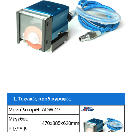
1. Τεχνικές προδιαγραφές
Μοντέλο αριθ.
ADW-27
Μέγεθος
470x885x620mm
μηχανής