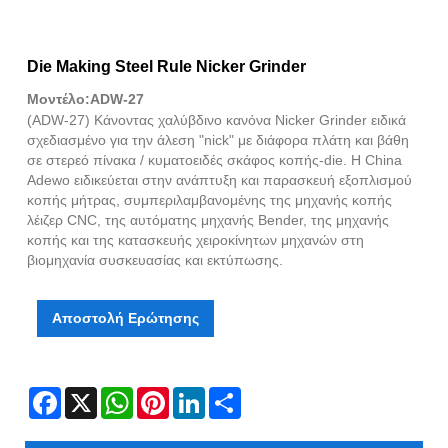
Die Making Steel Rule Nicker Grinder
Μοντέλο:ADW-27
(ADW-27) Κάνοντας χαλύβδινο κανόνα Nicker Grinder ειδικά
σχεδιασμένο για την άλεση "nick" με διάφορα πλάτη και βάθη
σε στερεό πίνακα / κυματοειδές σκάφος κοπής-die. Η China
Adewo ειδικεύεται στην ανάπτυξη και παρασκευή εξοπλισμού
κοπής μήτρας, συμπεριλαμβανομένης της μηχανής κοπής
λέιζερ CNC, της αυτόματης μηχανής Bender, της μηχανής
κοπής και της κατασκευής χειροκίνητων μηχανών στη
βιομηχανία συσκευασίας και εκτύπωσης.
Αποστολή Ερώτησης
Facebook
X
WhatsApp
Pinterest
LinkedIn
Share