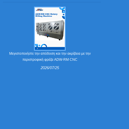
Τι είναι τα νύχ
Μεγιστοποιήστε την απόδοση και την ακρίβεια με την
περιστροφική φρέζα ADW-RM CNC
2026/07/25
Τα νύχια απογ
στις μήτρ
χαρτοκιβώτια κ
οδηγός εξη
απογύμνωσης, π
περισσότερα 
επιλέγουν τ
Bending Machin
μειώσουν την 