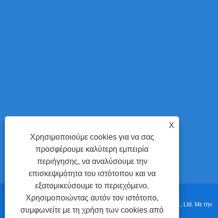
χαρτοκιβώτια κ
οδηγός εξη
απογύμνωσης, π
περισσότερα 
επιλέγουν τ
Bending Machin
μειώσουν την 
X
Χρησιμοποιούμε cookies για να σας
προσφέρουμε καλύτερη εμπειρία
περιήγησης, να αναλύσουμε την
επισκεψιμότητα του ιστότοπου και να
εξατομικεύσουμε το περιεχόμενο.
Χρησιμοποιώντας αυτόν τον ιστότοπο,
Πνευματικά δικαιώματα © 2022 Adewo Automation Equipment Co., Ltd. Με την
συμφωνείτε με τη χρήση των cookies από