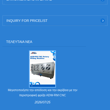
INQUIRY FOR PRICELIST
ΤΕΛΕΥΤΑΊΑ ΝΈΑ
Τι είναι τα νύχ
Μεγιστοποιήστε την απόδοση και την ακρίβεια με την
περιστροφική φρέζα ADW-RM CNC
2026/07/25
Τα νύχια απογ
στις μήτρ