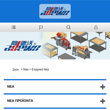
>
Νέα
>
Εταιρικά Νέα
Σπίτι
ΝΈΑ
ΝΈΑ ΠΡΟΪΌΝΤΑ